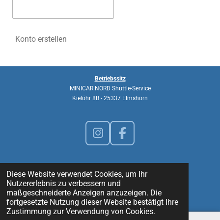
Konto erstellen
Betriebssitz
MINICAR NORD Shuttle-Service
Kielöhr 8B -
25337 Elmshorn
I
F
n
a
s
c
Kontakt
t
e
Diese Website verwendet Cookies, um Ihr
Nutzererlebnis zu verbessern und
a
b
E-MAIL:
mail@minicar-nord.de
maßgeschneiderte Anzeigen anzuzeigen. Die
g
o
Mobil:
0176 486 88 990
fortgesetzte Nutzung dieser Website bestätigt Ihre
r
o
Zustimmung zur Verwendung von Cookies.